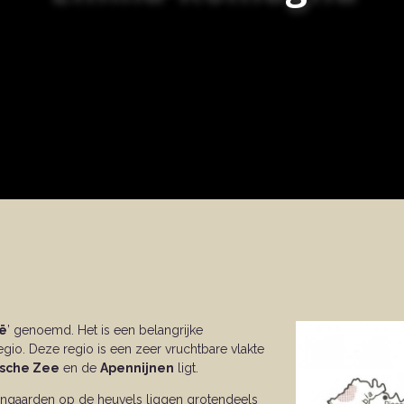
ië
’ genoemd. Het is een belangrijke
egio. Deze regio is een zeer vruchtbare vlakte
ische Zee
en de
Apennijnen
ligt.
ijngaarden op de heuvels liggen grotendeels