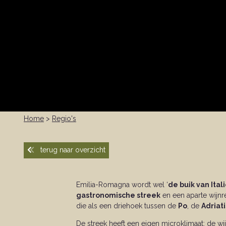
Home
>
Regio's
terug naar overzicht
Emilia-Romagna wordt wel ‘
de buik van Ital
gastronomische streek
en een aparte wijnr
die als een driehoek tussen de
Po
, de
Adriat
De streek heeft een eigen microklimaat: de w