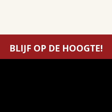
BLIJF OP DE HOOGTE!
Als eerste alles weten over onze aanbiedingen en events
Aanmelden