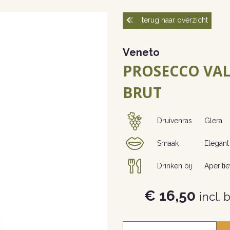
terug naar overzicht
Veneto
PROSECCO VA
BRUT
Druivenras
Glera
Smaak
Elegant 
Drinken bij
Aperitie
€ 16,50
incl. 