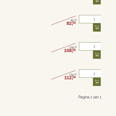
50
92,
82,
50
50
128,
108,
50
50
132,
112,
50
Pagina 1 van 1