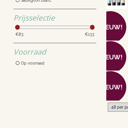
Sauvignon blanc
Prijsselectie
NIEUW!
€83
€133
Voorraad
NIEUW!
Op voorraad
NIEUW!