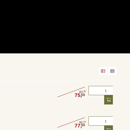
85
83,
75,
50
00
90,
77,
50