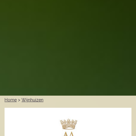
Home
>
Wijnhuizen