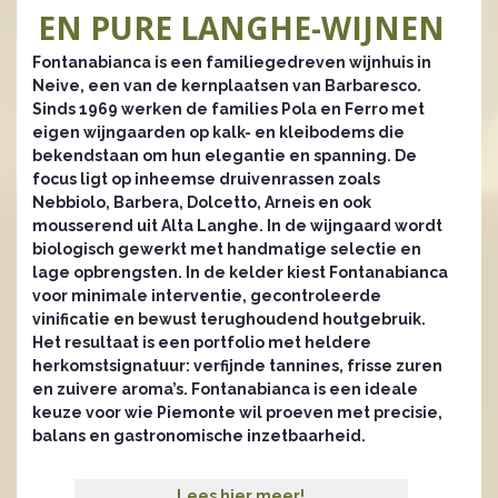
EN PURE LANGHE-WIJNEN
Fontanabianca is een familiegedreven wijnhuis in
Neive, een van de kernplaatsen van Barbaresco.
Sinds 1969 werken de families Pola en Ferro met
eigen wijngaarden op kalk- en kleibodems die
bekendstaan om hun elegantie en spanning. De
focus ligt op inheemse druivenrassen zoals
Nebbiolo, Barbera, Dolcetto, Arneis en ook
mousserend uit Alta Langhe. In de wijngaard wordt
biologisch gewerkt met handmatige selectie en
lage opbrengsten. In de kelder kiest Fontanabianca
voor minimale interventie, gecontroleerde
vinificatie en bewust terughoudend houtgebruik.
Het resultaat is een portfolio met heldere
herkomstsignatuur: verfijnde tannines, frisse zuren
en zuivere aroma’s. Fontanabianca is een ideale
keuze voor wie Piemonte wil proeven met precisie,
balans en gastronomische inzetbaarheid.
Lees hier meer!